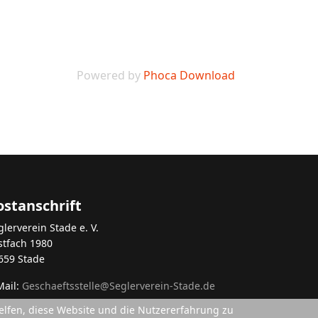
Powered by
Phoca Download
ostanschrift
glerverein Stade e. V.
stfach 1980
659 Stade
Mail:
Geschaeftsstelle@Seglerverein-Stade.de
helfen, diese Website und die Nutzererfahrung zu