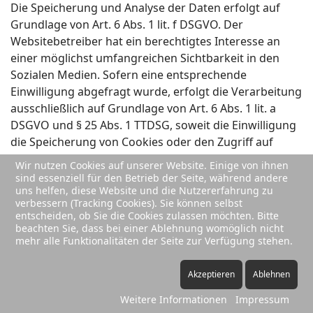
Die Speicherung und Analyse der Daten erfolgt auf
Grundlage von Art. 6 Abs. 1 lit. f DSGVO. Der
Websitebetreiber hat ein berechtigtes Interesse an
einer möglichst umfangreichen Sichtbarkeit in den
Sozialen Medien. Sofern eine entsprechende
Einwilligung abgefragt wurde, erfolgt die Verarbeitung
ausschließlich auf Grundlage von Art. 6 Abs. 1 lit. a
DSGVO und § 25 Abs. 1 TTDSG, soweit die Einwilligung
die Speicherung von Cookies oder den Zugriff auf
Informationen im Endgerät des Nutzers (z. B. Device-
Wir nutzen Cookies auf unserer Website. Einige von ihnen
Fingerprinting) im Sinne des TTDSG umfasst. Die
sind essenziell für den Betrieb der Seite, während andere
uns helfen, diese Website und die Nutzererfahrung zu
Einwilligung ist jederzeit widerrufbar.
verbessern (Tracking Cookies). Sie können selbst
entscheiden, ob Sie die Cookies zulassen möchten. Bitte
Soweit mit Hilfe des hier beschriebenen Tools
beachten Sie, dass bei einer Ablehnung womöglich nicht
personenbezogene Daten auf unserer Website erfasst
mehr alle Funktionalitäten der Seite zur Verfügung stehen.
und an Facebook bzw. Instagram weitergeleitet
werden, sind wir und die Facebook Ireland Limited, 4
Akzeptieren
Ablehnen
Grand Canal Square, Grand Canal Harbour, Dublin 2,
Weitere Informationen
Impressum
Irland gemeinsam für diese Datenverarbeitung