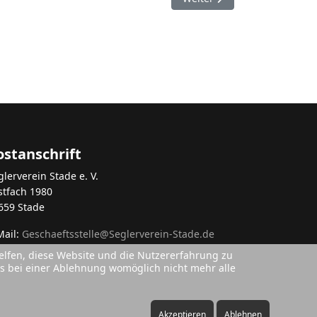
ostanschrift
glerverein Stade e. V.
stfach 1980
659 Stade
Mail:
Geschaeftsstelle@Seglerverein-Stade.de
helfen, diese Website und die Nutzererfahrung zu
ass bei einer Ablehnung womöglich nicht mehr alle
Akzeptieren
Ablehnen