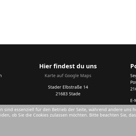
Hier findest du uns
P
n
Karte auf Google Maps
Se
Po
Stader Elbstraße 14
21
21683 Stade
E-
en sind essenziell für den Betrieb der Seite, während andere uns 
eiden, ob Sie die Cookies zulassen möchten. Bitte beachten Sie, d