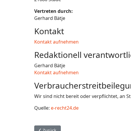
Vertreten durch:
Gerhard Bätje
Kontakt
Kontakt aufnehmen
Redaktionell verantwortl
Gerhard Bätje
Kontakt aufnehmen
Verbraucher­streit­beilegu
Wir sind nicht bereit oder verpflichtet, an
Quelle:
e-recht24.de
Vorheriger Beitrag: Downloads
Zurück